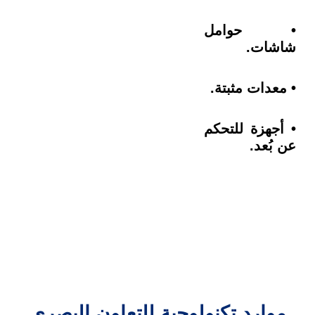
• حوامل
شاشات.
• معدات مثبتة.
• أجهزة للتحكم
عن بُعد.
موارد تكنولوجية للتعاون البصري